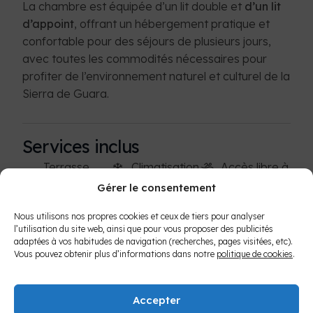
La chambre est équipée d’un lit double et
d’un lit
d’appoint
, offrant un hébergement pratique et
confortable pour des séjours de plusieurs jours,
avec toutes les commodités nécessaires pour
profiter de l’environnement naturel et culturel de la
Sierra de Guara.
Services inclus
Terrasse
Climatisation
Accès libre à
aménagée
la piscine
Gérer le consentement
Chauffage
Salle de bain
Parking privé
Sèche-
Nous utilisons nos propres cookies et ceux de tiers pour analyser
privée
couvert
l’utilisation du site web, ainsi que pour vous proposer des publicités
cheveux
adaptées à vos habitudes de navigation (recherches, pages visitées, etc).
Télévision
Lit bébé
Vous pouvez obtenir plus d’informations dans notre
politique de cookies
.
Petit-
gratuit sur
Wi-Fi gratuit
déjeuner
demande
inclus
Accepter