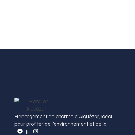
Sierra de Guara : nature et aventures dans le Prépyré
Hotel Villa de Alquézar
Asistente disponible
Hébergement de charme à Alquézar, idéal
pour profiter de l’environnement et de la
tranquillité.