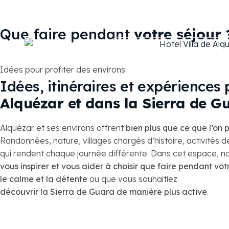
Que faire pendant
votre séjour 
Accueil
Hôtel
Cha
Idées pour profiter des environs
Idées, itinéraires et expériences
Alquézar et dans la Sierra de G
Alquézar et ses environs offrent
bien plus que ce que l’on 
Randonnées, nature, villages chargés d’histoire, activités de
qui rendent chaque journée différente. Dans cet espace, 
vous inspirer et vous aider à choisir que faire pendant vot
Art rupestre de la rivière Vero : un voyage dans la préh
le calme et la détente
ou que vous souhaitiez
Alquézar médiéval : histoire et patrimoine entre les go
découvrir la Sierra de Guara de manière plus active
.
Route des vins du Somontano : saveurs et paysages pr
Canyoning à Alquézar : émotion entre canyons et vasq