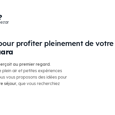
?
mbres
Spa & Piscine
Alquézar
Contact
 pour profiter pleinement de votre
uara
perçoit au premier regard
.
 plein air et petites expériences
nous vous proposons des idées pour
re séjour
, que vous recherchiez
istoire depuis Alquézar
rges
ès d’Alquézar
ues