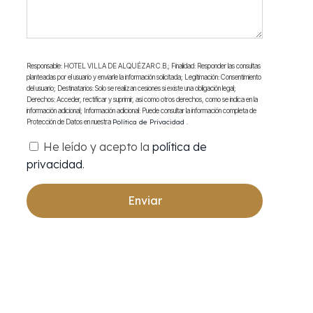
Responsable: HOTEL VILLA DE ALQUÉZAR C.B.; Finalidad: Responder las consultas
planteadas por el usuario y enviarle la información solicitada; Legitimación: Consentimiento
del usuario; Destinatarios: Solo se realizan cesiones si existe una obligación legal;
Derechos: Acceder, rectificar y suprimir, así como otros derechos, como se indica en la
información adicional; Información adicional: Puede consultar la información completa de
Protección de Datos en nuestra
Política de Privacidad
.
He leído y acepto la
política de
privacidad
.
Enviar