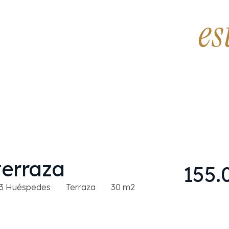
e
ación triple
terraza
155.
3 Huéspedes
Terraza
30 m2