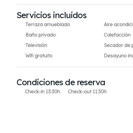
Servicios incluidos
Terraza amueblada
Aire acondic
Baño privado
Calefacción
Televisión
Secador de 
Wifi gratuito
Desayuno inc
Condiciones de reserva
Check-in 13:30h
Check-out 11:30h
Condiciones de pago
El precio incluye el alojamiento y los servicios
indicados.