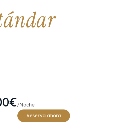
stándar
00€
/Noche
Reserva ahora