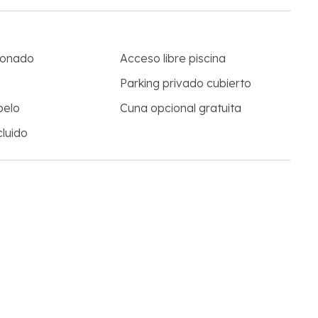
ionado
Acceso libre piscina
Parking privado cubierto
pelo
Cuna opcional gratuita
luido
Normas del alojamiento
Capacidad máxima: 3 adultos
No se admiten mascotas