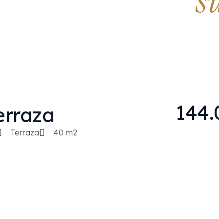
s
144.
erraza
Terraza
40 m2