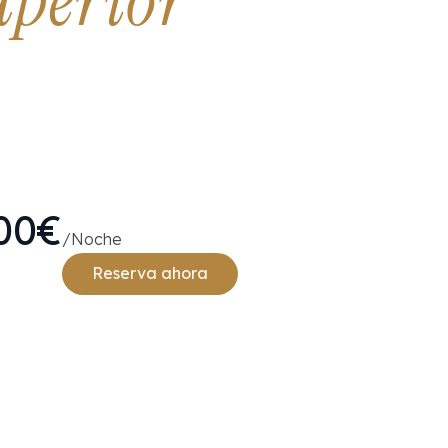
uperior
00€
/Noche
Reserva ahora