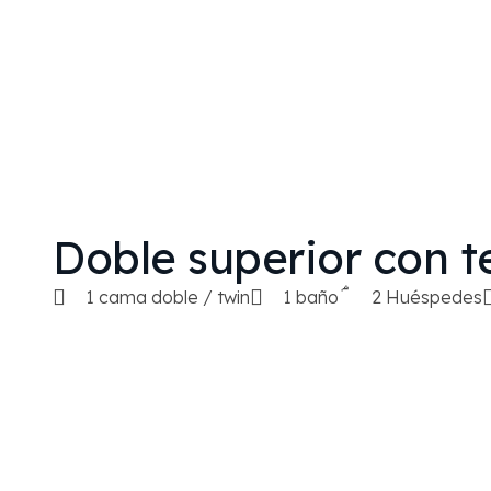
Doble superior con t
1 cama doble / twin
1 baño
2 Huéspedes
Hotel Villa de Alquézar